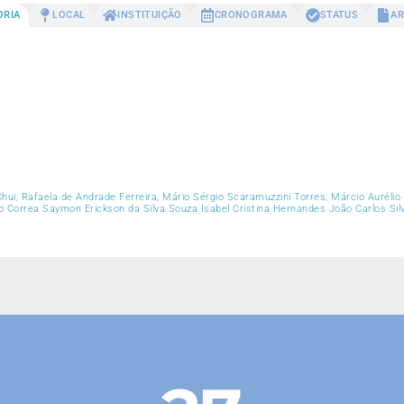
ORIA
LOCAL
INSTITUIÇÃO
CRONOGRAMA
STATUS
AR
Chui, Rafaela de Andrade Ferreira, Mário Sérgio Scaramuzzini Torres, Márcio Auré
 Correa Saymon Erickson da Silva Souza Isabel Cristina Hernandes João Carlos Sil