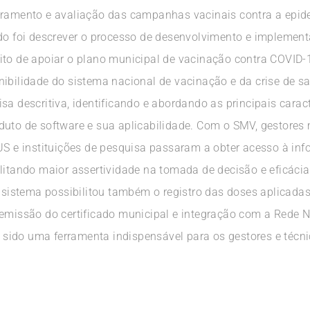
toramento e avaliação das campanhas vacinais contra a epid
udo foi descrever o processo de desenvolvimento e impleme
ito de apoiar o plano municipal de vacinação contra COVID-1
nibilidade do sistema nacional de vacinação e da crise de 
a descritiva, identificando e abordando as principais caract
duto de software e sua aplicabilidade. Com o SMV, gestores 
US e instituições de pesquisa passaram a obter acesso à inf
ilitando maior assertividade na tomada de decisão e eficác
o sistema possibilitou também o registro das doses aplicadas
 emissão do certificado municipal e integração com a Rede
sido uma ferramenta indispensável para os gestores e técni