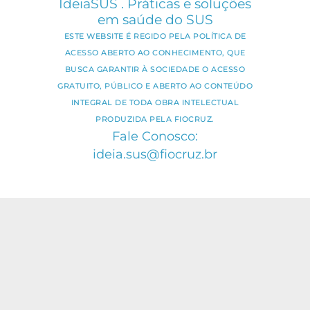
IdeiaSUS . Práticas e soluções
em saúde do SUS
ESTE WEBSITE É REGIDO PELA POLÍTICA DE
ACESSO ABERTO AO CONHECIMENTO, QUE
BUSCA GARANTIR À SOCIEDADE O ACESSO
GRATUITO, PÚBLICO E ABERTO AO CONTEÚDO
INTEGRAL DE TODA OBRA INTELECTUAL
PRODUZIDA PELA FIOCRUZ.
Fale Conosco:
ideia.sus@fiocruz.br
O conteúdo deste portal pode ser
utilizado para todos os fins não
comerciais, respeitados e reservados os
direitos dos autores.