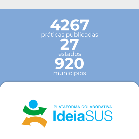
4267
práticas publicadas
27
estados
920
municípios