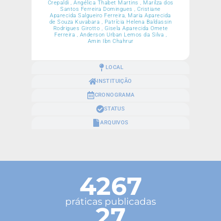
Crepaldi , Angélica Thabet Martins , Marilza dos
Santos Ferreira Domingues , Cristiane
Aparecida Salgueiro Ferreira, Maria Aparecida
de Souza Kuvabara , Patrícia Helena Baldassin
Rodrigues Girotto , Gisela Aparecida Omete
Ferreira , Anderson Urban Lemos da Silva ,
Amin Ibn Chahrur
LOCAL
INSTITUIÇÃO
CRONOGRAMA
STATUS
ARQUIVOS
4267
práticas publicadas
27