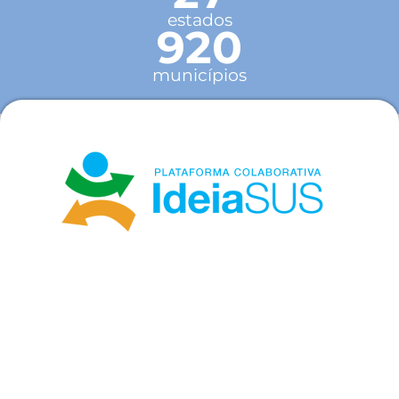
estados
920
municípios