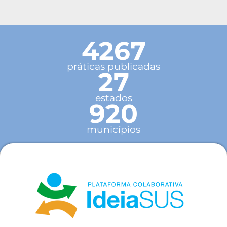
4267
práticas publicadas
27
estados
920
municípios