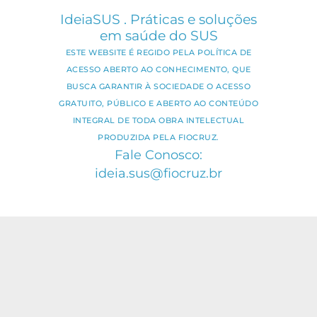
IdeiaSUS . Práticas e soluções
em saúde do SUS
ESTE WEBSITE É REGIDO PELA POLÍTICA DE
ACESSO ABERTO AO CONHECIMENTO, QUE
BUSCA GARANTIR À SOCIEDADE O ACESSO
GRATUITO, PÚBLICO E ABERTO AO CONTEÚDO
INTEGRAL DE TODA OBRA INTELECTUAL
PRODUZIDA PELA FIOCRUZ.
Fale Conosco:
ideia.sus@fiocruz.br
O conteúdo deste portal pode ser
utilizado para todos os fins não
comerciais, respeitados e reservados os
direitos dos autores.