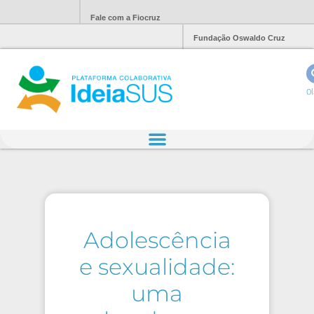
Fale com a Fiocruz
Fundação Oswaldo Cruz
Ol
Adolescência
e sexualidade:
uma