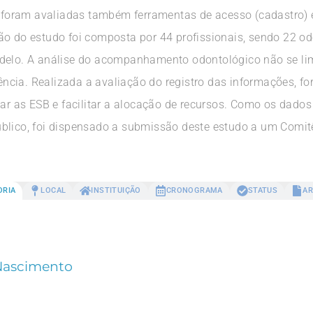
oram avaliadas também ferramentas de acesso (cadastro) e
ão do estudo foi composta por 44 profissionais, sendo 22 o
delo. A análise do acompanhamento odontológico não se lim
ncia. Realizada a avaliação do registro das informações, 
iar as ESB e facilitar a alocação de recursos. Como os dado
blico, foi dispensado a submissão deste estudo a um Comit
ORIA
LOCAL
INSTITUIÇÃO
CRONOGRAMA
STATUS
AR
Nascimento