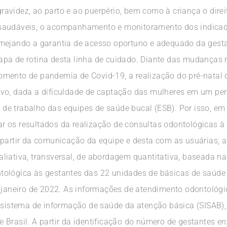
avidez, ao parto e ao puerpério, bem como à criança o dire
saudáveis, o acompanhamento e monitoramento dos indicado
mejando a garantia de acesso oportuno e adequado da gestan
pa de rotina desta linha de cuidado. Diante das mudanças 
omento de pandemia de Covid-19, a realização do pré-natal
vo, dada a dificuldade de captação das mulheres em um per
e trabalho das equipes de saúde bucal (ESB). Por isso, em
 os resultados da realização de consultas odontológicas à 
partir da comunicação da equipe e desta com as usuárias, a 
liativa, transversal, de abordagem quantitativa, baseada na
tológica às gestantes das 22 unidades de básicas de saúde
à janeiro de 2022. As informações de atendimento odontológ
 sistema de informação de saúde da atenção básica (SISAB), 
 Brasil. A partir da identificação do número de gestantes e