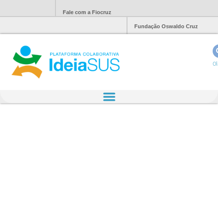
Fale com a Fiocruz
Fundação Oswaldo Cruz
Ol