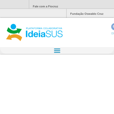
Fale com a Fiocruz
Fundação Oswaldo Cruz
Ol