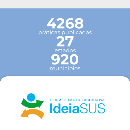
4268
práticas publicadas
27
estados
920
municípios