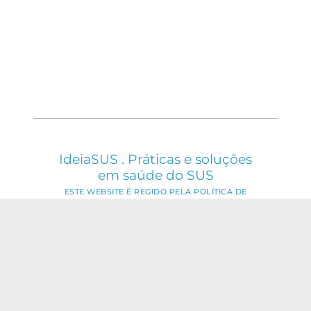
IdeiaSUS . Práticas e soluções
em saúde do SUS
ESTE WEBSITE É REGIDO PELA POLÍTICA DE
ACESSO ABERTO AO CONHECIMENTO, QUE
BUSCA GARANTIR À SOCIEDADE O ACESSO
GRATUITO, PÚBLICO E ABERTO AO CONTEÚDO
INTEGRAL DE TODA OBRA INTELECTUAL
PRODUZIDA PELA FIOCRUZ.
Fale Conosco:
ideia.sus@fiocruz.br