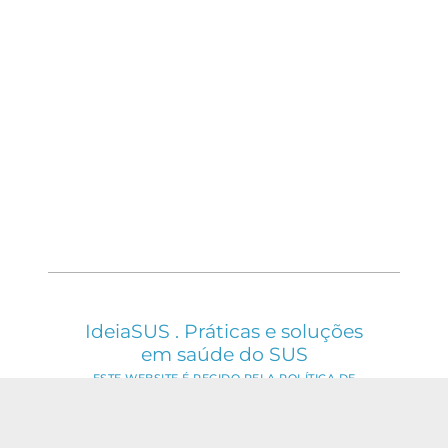
IdeiaSUS . Práticas e soluções
em saúde do SUS
ESTE WEBSITE É REGIDO PELA POLÍTICA DE
ACESSO ABERTO AO CONHECIMENTO, QUE
BUSCA GARANTIR À SOCIEDADE O ACESSO