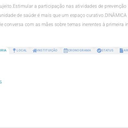
jeito.Estimular a participação nas atividades de prevençã
 unidade de saúde é mais que um espaço curativo.DINÂMIC
onversa com as mães sobre temas inerentes à primeira in
ORIA
LOCAL
INSTITUIÇÃO
CRONOGRAMA
STATUS
AR
s