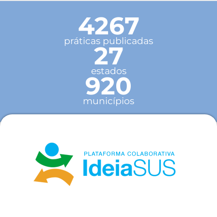
4267
práticas publicadas
27
estados
920
municípios