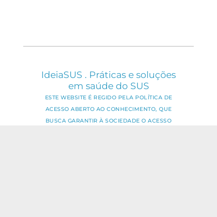
IdeiaSUS . Práticas e soluções
em saúde do SUS
ESTE WEBSITE É REGIDO PELA POLÍTICA DE
ACESSO ABERTO AO CONHECIMENTO, QUE
BUSCA GARANTIR À SOCIEDADE O ACESSO
GRATUITO, PÚBLICO E ABERTO AO CONTEÚDO
INTEGRAL DE TODA OBRA INTELECTUAL
PRODUZIDA PELA FIOCRUZ.
Fale Conosco:
ideia.sus@fiocruz.br