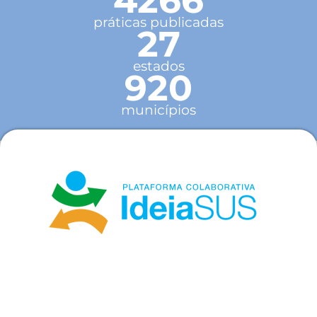
práticas publicadas
27
estados
920
municípios