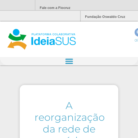
Fale com a Fiocruz
Fundação Oswaldo Cruz
Ol
A
reorganização
da rede de