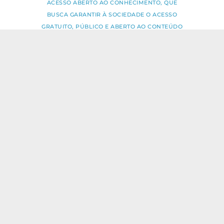
ACESSO ABERTO AO CONHECIMENTO, QUE
BUSCA GARANTIR À SOCIEDADE O ACESSO
GRATUITO, PÚBLICO E ABERTO AO CONTEÚDO
INTEGRAL DE TODA OBRA INTELECTUAL
PRODUZIDA PELA FIOCRUZ.
Fale Conosco:
ideia.sus@fiocruz.br
O conteúdo deste portal pode ser
utilizado para todos os fins não
comerciais, respeitados e reservados os
direitos dos autores.