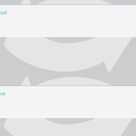
za!
nal