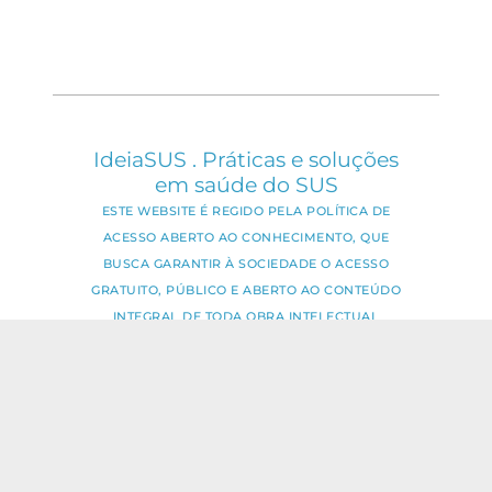
IdeiaSUS . Práticas e soluções
em saúde do SUS
ESTE WEBSITE É REGIDO PELA POLÍTICA DE
ACESSO ABERTO AO CONHECIMENTO, QUE
BUSCA GARANTIR À SOCIEDADE O ACESSO
GRATUITO, PÚBLICO E ABERTO AO CONTEÚDO
INTEGRAL DE TODA OBRA INTELECTUAL
PRODUZIDA PELA FIOCRUZ.
Fale Conosco:
ideia.sus@fiocruz.br
O conteúdo deste portal pode ser