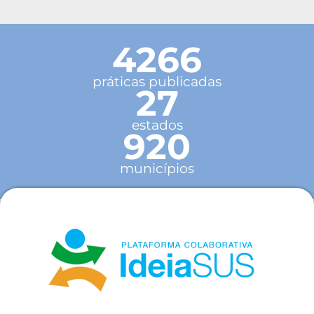
4266
práticas publicadas
27
estados
920
municípios