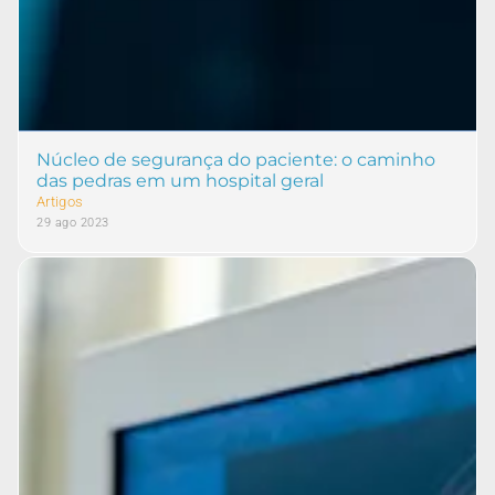
Núcleo de segurança do paciente: o caminho
das pedras em um hospital geral
Artigos
29 ago 2023